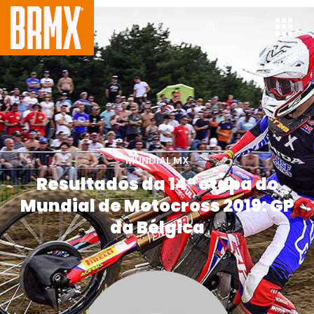
MUNDIAL MX
Resultados da 14ª etapa do
Mundial de Motocross 2019: GP
da Bélgica