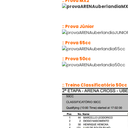
:: Prova MX2
:: Prova Júnior
:: Prova 65cc
:: Prova 50cc
:: Treino Classificatório 50cc