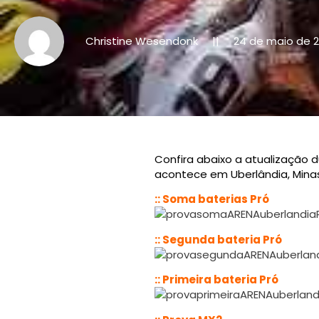
Christine Wesendonk
24 de maio de 2
||
Confira abaixo a atualização 
acontece em Uberlândia, Minas
:: Soma baterias Pró
:: Segunda bateria Pró
:: Primeira bateria Pró