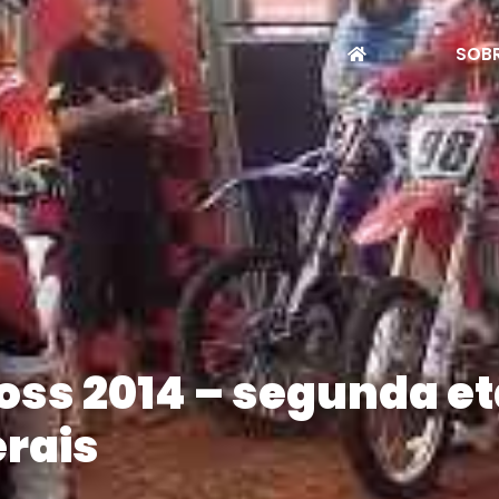
SOBR
oss 2014 – segunda e
erais