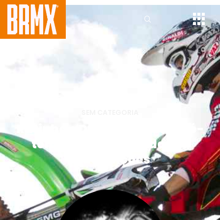
SEM CATEGORIA
Ratinho e Dudu Lima têm pré-
temporada marcada por
indefinições