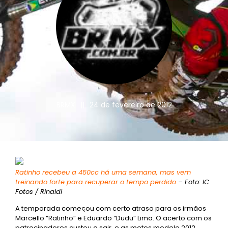
BRMX
||
24 de fevereiro de 2012
Ratinho recebeu a 450cc há uma semana, mas vem
treinando forte para recuperar o tempo perdido
– Foto: IC
Fotos / Rinaldi
A temporada começou com certo atraso para os irmãos
Marcello “Ratinho” e Eduardo “Dudu” Lima. O acerto com os
patrocinadores custou a sair, e as motos modelo 2012