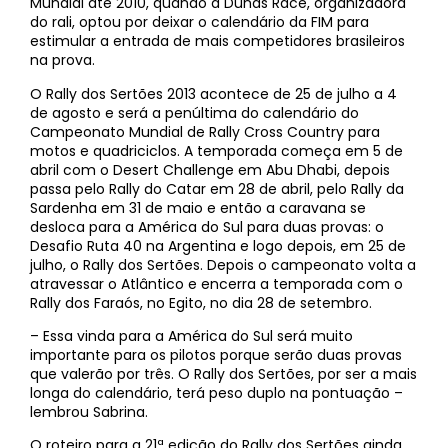
Mundial até 2010, quando a Dunas Race, organizadora
do rali, optou por deixar o calendário da FIM para
estimular a entrada de mais competidores brasileiros
na prova.
O Rally dos Sertões 2013 acontece de 25 de julho a 4
de agosto e será a penúltima do calendário do
Campeonato Mundial de Rally Cross Country para
motos e quadriciclos. A temporada começa em 5 de
abril com o Desert Challenge em Abu Dhabi, depois
passa pelo Rally do Catar em 28 de abril, pelo Rally da
Sardenha em 31 de maio e então a caravana se
desloca para a América do Sul para duas provas: o
Desafio Ruta 40 na Argentina e logo depois, em 25 de
julho, o Rally dos Sertões. Depois o campeonato volta a
atravessar o Atlântico e encerra a temporada com o
Rally dos Faraós, no Egito, no dia 28 de setembro.
– Essa vinda para a América do Sul será muito
importante para os pilotos porque serão duas provas
que valerão por três. O Rally dos Sertões, por ser a mais
longa do calendário, terá peso duplo na pontuação –
lembrou Sabrina.
O roteiro para a 21ª edição do Rally dos Sertões ainda