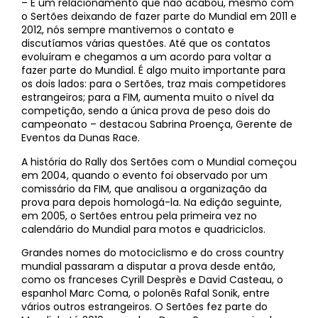
– É um relacionamento que não acabou, mesmo com
o Sertões deixando de fazer parte do Mundial em 2011 e
2012, nós sempre mantivemos o contato e
discutíamos várias questões. Até que os contatos
evoluíram e chegamos a um acordo para voltar a
fazer parte do Mundial. É algo muito importante para
os dois lados: para o Sertões, traz mais competidores
estrangeiros; para a FIM, aumenta muito o nível da
competição, sendo a única prova de peso dois do
campeonato – destacou Sabrina Proença, Gerente de
Eventos da Dunas Race.
A história do Rally dos Sertões com o Mundial começou
em 2004, quando o evento foi observado por um
comissário da FIM, que analisou a organização da
prova para depois homologá-la. Na edição seguinte,
em 2005, o Sertões entrou pela primeira vez no
calendário do Mundial para motos e quadriciclos.
Grandes nomes do motociclismo e do cross country
mundial passaram a disputar a prova desde então,
como os franceses Cyrill Desprès e David Casteau, o
espanhol Marc Coma, o polonês Rafal Sonik, entre
vários outros estrangeiros. O Sertões fez parte do