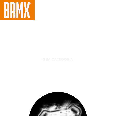
SEM CATEGORIA
Rally dos Sertões volta a valer
pelo Mundial