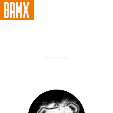
BOLÃO BRMX
Quinta etapa AMA SX 2013 –
Faça sua aposta!