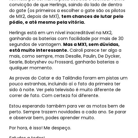
convicção de que Herlings, saindo do lado de dentro
do gate (os primeiros a escolher o gate são os pilotos
de MX2, depois de MX1),
tem chances de lutar pelo
pódio, e até mesmo pela vitória.
Herlings está em um nível inacreditável na MX2,
ganhando as baterias com facilidade por mais de 30
segundos de vantagem.
Mas a MX1, sem dúvidas,
está muito interessante.
Cairoli parece ter algo a
mais, como sempre, mas Desalle, Paulin, De Dycker,
Searle, Bobryshev ou Frossard, ganharão baterias a
qualquer momento.
As provas do Catar e da Tailândia foram em pistas um
pouco estranhas, incluindo aí o fato da primeira ter
sido à noite. Ver pela televisão é muito diferente de
correr de fato. Com certeza foi diferente.
Estou esperando também para ver as motos bem de
perto. Sempre trazem novidades a cada ano. Se parar
e observar bem, podes aprender muito.
Por hora, é isso! Me despeço.