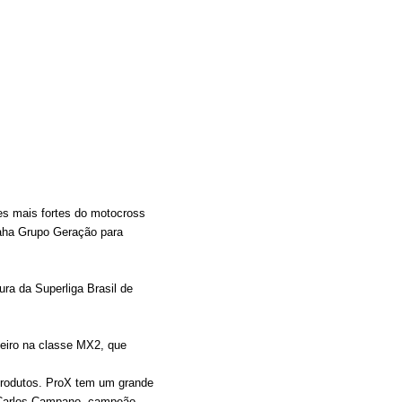
es mais fortes do motocross
maha Grupo Geração para
ra da Superliga Brasil de
beiro na classe MX2, que
produtos. ProX tem um grande
te Carlos Campano, campeão