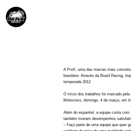
BRMX
9 de março de 2012
||
A ProX, uma das marcas mais conceitua
brasileiro. Através da Brasil Racing, 
temporada 2012.
O início dos trabalhos foi marcado pel
Motocross, domingo, 4 de março, em In
Além do espanhol, a equipe conta com J
também tiveram desempenhos satisfató
– Faço parte de uma equipe que quer g
catálogo de peça de uma qualidade extr