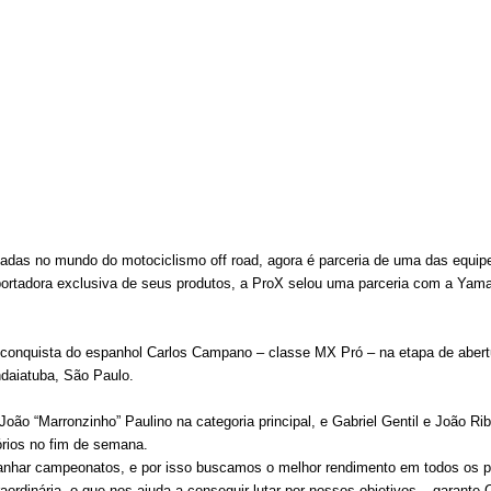
das no mundo do motociclismo off road, agora é parceria de uma das equip
importadora exclusiva de seus produtos, a ProX selou uma parceria com a Ya
a conquista do espanhol Carlos Campano – classe MX Pró – na etapa de abertu
daiatuba, São Paulo.
oão “Marronzinho” Paulino na categoria principal, e Gabriel Gentil e João Ri
rios no fim de semana.
anhar campeonatos, e por isso buscamos o melhor rendimento em todos os 
aordinária, o que nos ajuda a conseguir lutar por nossos objetivos – garan