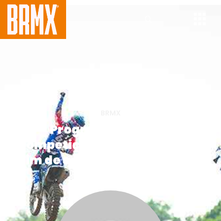
BRMX
Programações das
competições off-road para o
fim de semana, 2 e 3 de julho