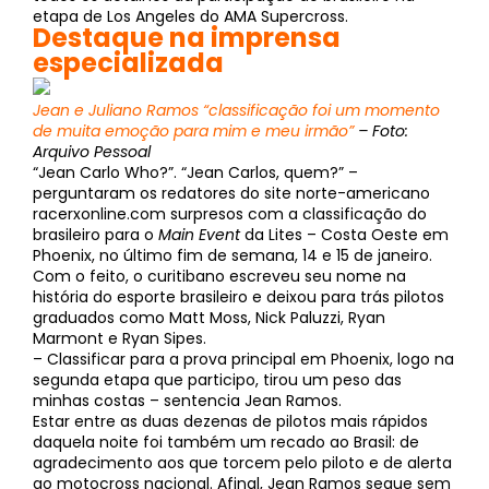
etapa de Los Angeles do AMA Supercross.
Destaque na imprensa
especializada
Jean e Juliano Ramos “classificação foi um momento
de muita emoção para mim e meu irmão”
– Foto:
Arquivo Pessoal
“Jean Carlo Who?”. “Jean Carlos, quem?” –
perguntaram os redatores do site norte-americano
racerxonline.com surpresos com a classificação do
brasileiro para o
Main Event
da Lites – Costa Oeste em
Phoenix, no último fim de semana, 14 e 15 de janeiro.
Com o feito, o curitibano escreveu seu nome na
história do esporte brasileiro e deixou para trás pilotos
graduados como Matt Moss, Nick Paluzzi, Ryan
Marmont e Ryan Sipes.
– Classificar para a prova principal em Phoenix, logo na
segunda etapa que participo, tirou um peso das
minhas costas – sentencia Jean Ramos.
Estar entre as duas dezenas de pilotos mais rápidos
daquela noite foi também um recado ao Brasil: de
agradecimento aos que torcem pelo piloto e de alerta
ao motocross nacional. Afinal, Jean Ramos segue sem