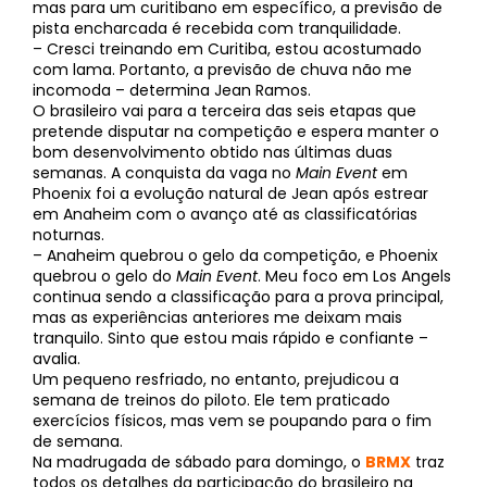
mas para um curitibano em específico, a previsão de
pista encharcada é recebida com tranquilidade.
– Cresci treinando em Curitiba, estou acostumado
com lama. Portanto, a previsão de chuva não me
incomoda – determina Jean Ramos.
O brasileiro vai para a terceira das seis etapas que
pretende disputar na competição e espera manter o
bom desenvolvimento obtido nas últimas duas
semanas. A conquista da vaga no
Main Event
em
Phoenix foi a evolução natural de Jean após estrear
em Anaheim com o avanço até as classificatórias
noturnas.
– Anaheim quebrou o gelo da competição, e Phoenix
quebrou o gelo do
Main Event
. Meu foco em Los Angels
continua sendo a classificação para a prova principal,
mas as experiências anteriores me deixam mais
tranquilo. Sinto que estou mais rápido e confiante –
avalia.
Um pequeno resfriado, no entanto, prejudicou a
semana de treinos do piloto. Ele tem praticado
exercícios físicos, mas vem se poupando para o fim
de semana.
Na madrugada de sábado para domingo, o
BRMX
traz
todos os detalhes da participação do brasileiro na