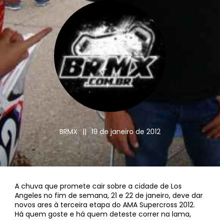
BRMX
||
19 de janeiro de 2012
A chuva que promete cair sobre a cidade de Los
Angeles no fim de semana, 21 e 22 de janeiro, deve dar
novos ares à terceira etapa do AMA Supercross 2012.
Há quem goste e há quem deteste correr na lama,