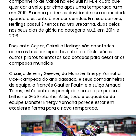
companheiro de Cairoli na Red Bull KTM, é outro que
quer dar a volta por cima após uma temporada ruim
em 2019. E nunca podemos duvidar de sua capacidade
quando o assunto é vencer corridas. Em sua carreira,
Herlings possui 3 tentos na Grã Bretanha, duas delas
nos seus dias de glória na categoria MX2, em 2014 e
2016.
Enquanto Gajser, Cairoli e Herlings são apontados
como os três principais favoritos ao título, vários
outros pilotos talentosos são cotados para desafiar os
campeões mundiais.
O suíço Jeremy Seewer, da Monster Energy Yamaha,
vice-campeão do ano passado, e seus companheiros
de equipe, o francês Gautier Paulin e o suíço Arnaud
Tonus, estão entre os principais nomes que podem
brilha na Grã Bretanha. Aliás, todo o esquadrão da
equipe Monster Energy Yamaha parece estar em
excelente forma para a nova temporada.