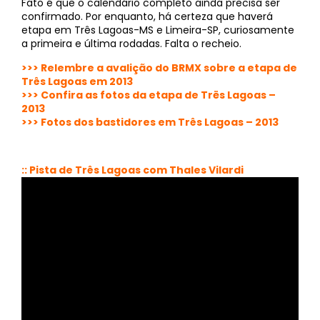
Fato é que o calendário completo ainda precisa ser
confirmado. Por enquanto, há certeza que haverá
etapa em Três Lagoas-MS e Limeira-SP, curiosamente
a primeira e última rodadas. Falta o recheio.
>>> Relembre a avalição do BRMX sobre a etapa de
Três Lagoas em 2013
>>> Confira as fotos da etapa de Trës Lagoas –
2013
>>> Fotos dos bastidores em Três Lagoas – 2013
:: Pista de Três Lagoas com Thales Vilardi