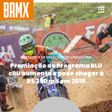
BRASILEIRO DE MOTOCROSS
|
INDÚSTRIA
Premiação do Programa bLU
cRU aumenta e pode chegar a
R$ 350 mil em 2018