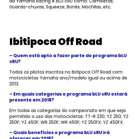
da Yamaha Racing e bLU cRU como: Camisetas;
Guarda-chuvas; Squeeze; Bonés; Mochilas, etc.
Ibitipoca Off Road
– Quem está apto a fazer parte do programa bLU
cRU?
Todos os pilotos inscritos no Ibitipoca Off Road com
motocicletas Yamaha ano/modelo igual ou acima de
2013.
– Em quais categorias o programa bLU cRU estará
presente em 2018?
Em todas as categorias do campeonato em que seja
permitido o uso das motocicletas: TT-R 230; YZ 250; YZ
250F; YZ 450F; WR 250F; WR 450F; YZ 250FX; YZ 450FX.
– Quais benefícios o programa bLU cRU irá
oferecer em 2018?