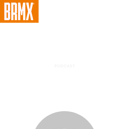
PODCAST
Podcast: Enzo Lopes conta
como foi o teste na PC
Kawasaki