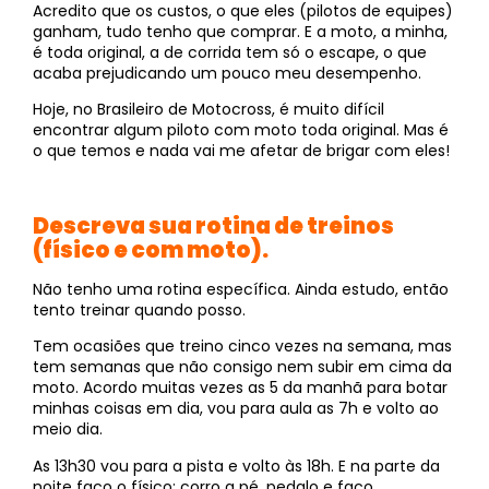
Acredito que os custos, o que eles (pilotos de equipes)
ganham, tudo tenho que comprar. E a moto, a minha,
é toda original, a de corrida tem só o escape, o que
acaba prejudicando um pouco meu desempenho.
Hoje, no Brasileiro de Motocross, é muito difícil
encontrar algum piloto com moto toda original. Mas é
o que temos e nada vai me afetar de brigar com eles!
Descreva sua rotina de treinos
(físico e com moto).
Não tenho uma rotina específica. Ainda estudo, então
tento treinar quando posso.
Tem ocasiões que treino cinco vezes na semana, mas
tem semanas que não consigo nem subir em cima da
moto. Acordo muitas vezes as 5 da manhã para botar
minhas coisas em dia, vou para aula as 7h e volto ao
meio dia.
As 13h30 vou para a pista e volto às 18h. E na parte da
noite faço o físico: corro a pé, pedalo e faço