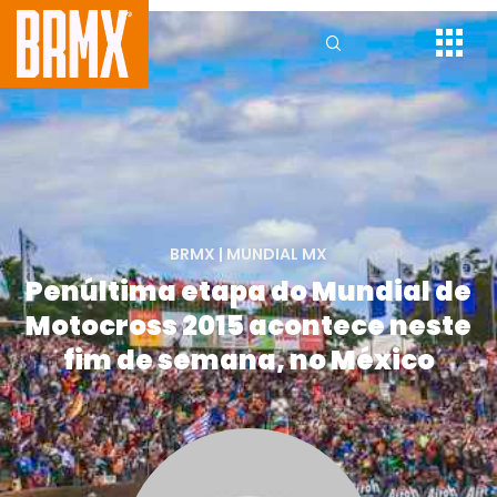
BRMX
|
MUNDIAL MX
Penúltima etapa do Mundial de
Motocross 2015 acontece neste
fim de semana, no México