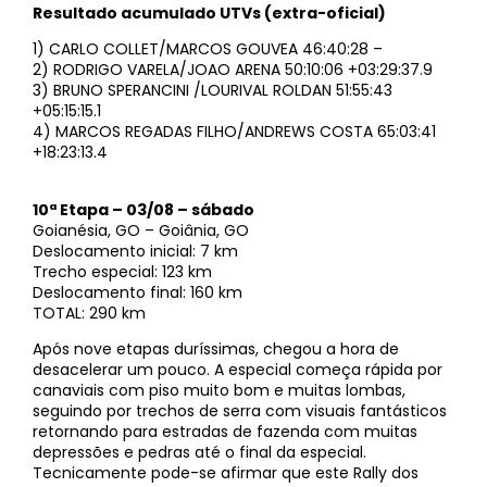
Resultado acumulado UTVs (extra-oficial)
1) CARLO COLLET/MARCOS GOUVEA 46:40:28 –
2) RODRIGO VARELA/JOAO ARENA 50:10:06 +03:29:37.9
3) BRUNO SPERANCINI /LOURIVAL ROLDAN 51:55:43
+05:15:15.1
4) MARCOS REGADAS FILHO/ANDREWS COSTA 65:03:41
+18:23:13.4
10ª Etapa – 03/08 – sábado
Goianésia, GO – Goiânia, GO
Deslocamento inicial: 7 km
Trecho especial: 123 km
Deslocamento final: 160 km
TOTAL: 290 km
Após nove etapas duríssimas, chegou a hora de
desacelerar um pouco. A especial começa rápida por
canaviais com piso muito bom e muitas lombas,
seguindo por trechos de serra com visuais fantásticos
retornando para estradas de fazenda com muitas
depressões e pedras até o final da especial.
Tecnicamente pode-se afirmar que este Rally dos