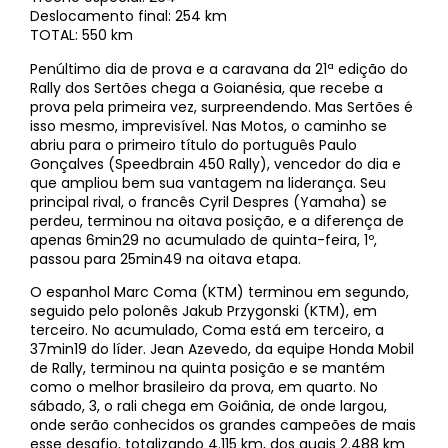
Deslocamento final: 254 km
TOTAL: 550 km
Penúltimo dia de prova e a caravana da 21ª edição do
Rally dos Sertões chega a Goianésia, que recebe a
prova pela primeira vez, surpreendendo. Mas Sertões é
isso mesmo, imprevisível. Nas Motos, o caminho se
abriu para o primeiro título do português Paulo
Gonçalves (Speedbrain 450 Rally), vencedor do dia e
que ampliou bem sua vantagem na liderança. Seu
principal rival, o francês Cyril Despres (Yamaha) se
perdeu, terminou na oitava posição, e a diferença de
apenas 6min29 no acumulado de quinta-feira, 1º,
passou para 25min49 na oitava etapa.
O espanhol Marc Coma (KTM) terminou em segundo,
seguido pelo polonês Jakub Przygonski (KTM), em
terceiro. No acumulado, Coma está em terceiro, a
37min19 do líder. Jean Azevedo, da equipe Honda Mobil
de Rally, terminou na quinta posição e se mantém
como o melhor brasileiro da prova, em quarto. No
sábado, 3, o rali chega em Goiânia, de onde largou,
onde serão conhecidos os grandes campeões de mais
esse desafio, totalizando 4.115 km, dos quais 2.488 km