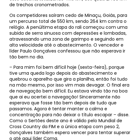
de trechos cronometrados.
Os competidores saíram cedo de Minaçu, Goiás, para
um percurso total de 550 km, sendo 264 km contra o
relógio. A penúltima etapa do rali começou com uma
subida de serra sinuosa com depressões e lombadas,
atravessando uma zona de garimpo e seguindo em
alta velocidade até o abastecimento. O vencedor e
líder Paulo Gonçalves confessou que não esperava ir
tão bem no dia.
– Para mim foi bem difícil hoje (sexta-feira), porque
tive uma queda logo depois do abastecimento e
quebrou o aparelho que gira a planilha, então foi tudo
na mão mesmo, por isso vim mais devagar. O final era
de navegação bem difícil. Eu estava vindo tão na boa
que ai eu acertei a navegação! Sinceramente não
esperava que fosse tão bem depois de tudo que
passamos. Agora é tentar manter a calma e
concentração para não deixar o título escapar – disse.
Como o Sertões deste ano é válido pelo Mundial de
Cross Country da FIM e a única etapa com peso 2,
Gonçalves também espera vencer para tentar superar
o até aqui líder Coma.