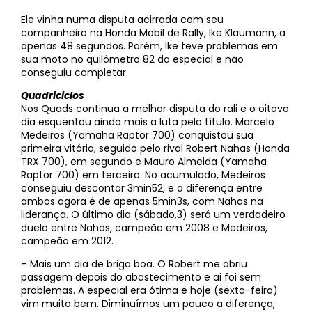
Ele vinha numa disputa acirrada com seu
companheiro na Honda Mobil de Rally, Ike Klaumann, a
apenas 48 segundos. Porém, Ike teve problemas em
sua moto no quilômetro 82 da especial e não
conseguiu completar.
Quadriciclos
Nos Quads continua a melhor disputa do rali e o oitavo
dia esquentou ainda mais a luta pelo título. Marcelo
Medeiros (Yamaha Raptor 700) conquistou sua
primeira vitória, seguido pelo rival Robert Nahas (Honda
TRX 700), em segundo e Mauro Almeida (Yamaha
Raptor 700) em terceiro. No acumulado, Medeiros
conseguiu descontar 3min52, e a diferença entre
ambos agora é de apenas 5min3s, com Nahas na
liderança. O último dia (sábado,3) será um verdadeiro
duelo entre Nahas, campeão em 2008 e Medeiros,
campeão em 2012.
– Mais um dia de briga boa. O Robert me abriu
passagem depois do abastecimento e ai foi sem
problemas. A especial era ótima e hoje (sexta-feira)
vim muito bem. Diminuímos um pouco a diferença,