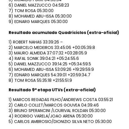
6) DANIEL MAZZUCCO 04:58:23
7) TOM ROSA 05:30:00
8) MOHAMED ABU-ISSA 05:30:00
9) EDNARG MARQUES 05:30:00
Resultado acumulado Quadriciclos (extra-oficial)
1) ROBERT NAHAS 33:39:26 –
2) MARCELO MEDEIROS 33:45:06 +00:05:39.8
3) MAURO ALMEIDA 37:07:32 +03:28:05.9
4) RAFAL SONIK 39:04:21 +05:24:55.6
5) DANIEL MAZZUCCO 39:14:25 +05:34:59.5
6) MOHAMED ABU-ISSA 53:09:26 +19:29:59.9
7) EDNARG MARQUES 54:39:01 +20:59:34.7
8) TOM ROSA 55:35:18 +21:55:51.9
Resultado 9ª etapa UTVs (extra-oficial)
1) MARCOS REGADAS FILHO/ANDREWS COSTA 03:55:21
2) CARLO COLLET/MARCOS GOUVEA 04:39:46
3) BRUNO SPERANCINI /LOURIVAL ROLDAN 05:30:00
4) RODRIGO VARELA/JOAO ARENA 05:30:00
5) CARLOS AMBROSIO/DIONIZIO SILVA NETO 05:30:00