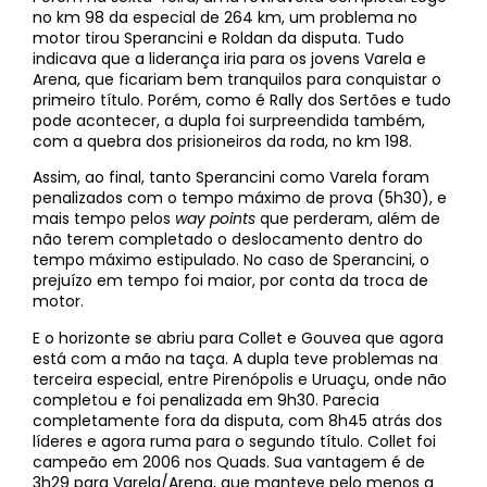
no km 98 da especial de 264 km, um problema no
motor tirou Sperancini e Roldan da disputa. Tudo
indicava que a liderança iria para os jovens Varela e
Arena, que ficariam bem tranquilos para conquistar o
primeiro título. Porém, como é Rally dos Sertões e tudo
pode acontecer, a dupla foi surpreendida também,
com a quebra dos prisioneiros da roda, no km 198.
Assim, ao final, tanto Sperancini como Varela foram
penalizados com o tempo máximo de prova (5h30), e
mais tempo pelos
way points
que perderam, além de
não terem completado o deslocamento dentro do
tempo máximo estipulado. No caso de Sperancini, o
prejuízo em tempo foi maior, por conta da troca de
motor.
E o horizonte se abriu para Collet e Gouvea que agora
está com a mão na taça. A dupla teve problemas na
terceira especial, entre Pirenópolis e Uruaçu, onde não
completou e foi penalizada em 9h30. Parecia
completamente fora da disputa, com 8h45 atrás dos
líderes e agora ruma para o segundo título. Collet foi
campeão em 2006 nos Quads. Sua vantagem é de
3h29 para Varela/Arena, que manteve pelo menos a