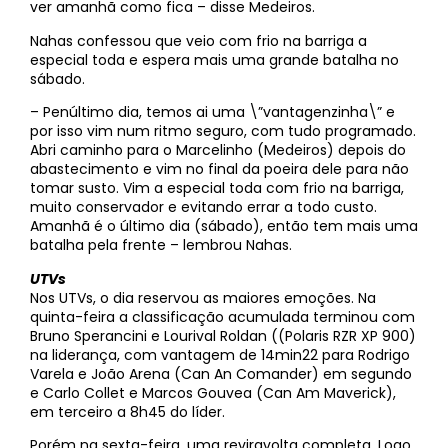
ver amanhã como fica – disse Medeiros.
Nahas confessou que veio com frio na barriga a
especial toda e espera mais uma grande batalha no
sábado.
– Penúltimo dia, temos ai uma \”vantagenzinha\” e
por isso vim num ritmo seguro, com tudo programado.
Abri caminho para o Marcelinho (Medeiros) depois do
abastecimento e vim no final da poeira dele para não
tomar susto. Vim a especial toda com frio na barriga,
muito conservador e evitando errar a todo custo.
Amanhã é o último dia (sábado), então tem mais uma
batalha pela frente – lembrou Nahas.
UTVs
Nos UTVs, o dia reservou as maiores emoções. Na
quinta-feira a classificação acumulada terminou com
Bruno Sperancini e Lourival Roldan ((Polaris RZR XP 900)
na liderança, com vantagem de 14min22 para Rodrigo
Varela e João Arena (Can An Comander) em segundo
e Carlo Collet e Marcos Gouvea (Can Am Maverick),
em terceiro a 8h45 do líder.
Porém na sexta-feira, uma reviravolta completa. Logo