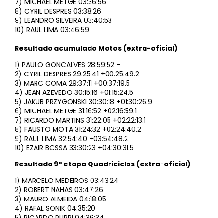
7) MICHAEL METGE 03:36:56
8) CYRIL DESPRES 03:38:26
9) LEANDRO SILVEIRA 03:40:53
10) RAUL LIMA 03:46:59
Resultado acumulado Motos (extra-oficial)
1) PAULO GONCALVES 28:59:52 –
2) CYRIL DESPRES 29:25:41 +00:25:49.2
3) MARC COMA 29:37:11 +00:37:19.5
4) JEAN AZEVEDO 30:15:16 +01:15:24.5
5) JAKUB PRZYGONSKI 30:30:18 +01:30:26.9
6) MICHAEL METGE 31:16:52 +02:16:59.1
7) RICARDO MARTINS 31:22:05 +02:22:13.1
8) FAUSTO MOTA 31:24:32 +02:24:40.2
9) RAUL LIMA 32:54:40 +03:54:48.2
10) EZAIR BOSSA 33:30:23 +04:30:31.5
Resultado 9ª etapa Quadriciclos (extra-oficial)
1) MARCELO MEDEIROS 03:43:24
2) ROBERT NAHAS 03:47:26
3) MAURO ALMEIDA 04:18:05
4) RAFAL SONIK 04:35:20
5) RICARDO PURRI 04:36:34