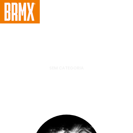
SEM CATEGORIA
Paulo Gonçalves vence no
oitavo dia de rally e se
aproxima do título