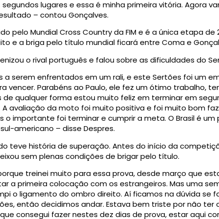
s segundos lugares e essa é minha primeira vitória. Agora v
esultado – contou Gonçalves.
lido pelo Mundial Cross Country da FIM e é a única etapa de 
o e a briga pelo título mundial ficará entre Coma e Gonçal
zou o rival português e falou sobre as dificuldades do Ser
a serem enfrentados em um rali, e este Sertões foi um em
a vencer. Parabéns ao Paulo, ele fez um ótimo trabalho, t
s de qualquer forma estou muito feliz em terminar em seg
A avaliação da moto foi muito positiva e foi muito bom fa
s o importante foi terminar e cumprir a meta. O Brasil é um 
 sul-americano – disse Despres.
teve história de superação. Antes do início da competiç
eixou sem plenas condições de brigar pelo título.
 porque treinei muito para essa prova, desde março que e
utar a primeira colocação com os estrangeiros. Mas uma se
pi o ligamento do ombro direito. Aí ficamos na dúvida se far
rtões, então decidimos andar. Estava bem triste por não ter
o que consegui fazer nestes dez dias de prova, estar aqu