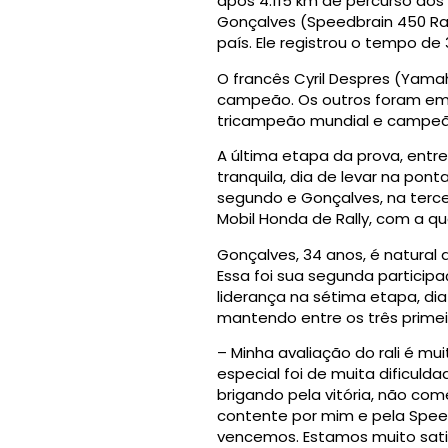
após 4.115 km de percurso dos
Gonçalves (Speedbrain 450 Ral
país. Ele registrou o tempo de
O francês Cyril Despres (Yama
campeão. Os outros foram em 2
tricampeão mundial e campeão 
A última etapa da prova, entre
tranquila, dia de levar na po
segundo e Gonçalves, na tercei
Mobil Honda de Rally, com a qu
Gonçalves, 34 anos, é natural
Essa foi sua segunda participa
liderança na sétima etapa, dia
mantendo entre os três primei
– Minha avaliação do rali é muit
especial foi de muita dificuld
brigando pela vitória, não c
contente por mim e pela Speed
vencemos. Estamos muito satis