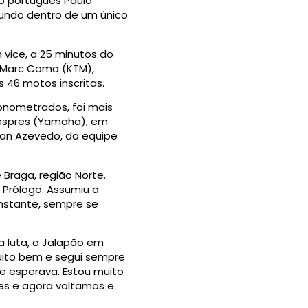
 o português Paulo
mundo dentro de um único
 vice, a 25 minutos do
l Marc Coma (KTM),
 46 motos inscritas.
ronometrados, foi mais
 Despres (Yamaha), em
Jean Azevedo, da equipe
Braga, região Norte.
o Prólogo. Assumiu a
onstante, sempre se
ta luta, o Jalapão em
muito bem e segui sempre
e esperava. Estou muito
les e agora voltamos e