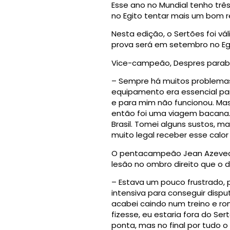
Esse ano no Mundial tenho trê
no Egito tentar mais um bom r
Nesta edição, o Sertões foi vá
prova será em setembro no Egit
Vice-campeão, Despres parabeni
– Sempre há muitos problemas 
equipamento era essencial par
e para mim não funcionou. Ma
então foi uma viagem bacana. 
Brasil. Tomei alguns sustos, ma
muito legal receber esse calor
O pentacampeão Jean Azevedo 
lesão no ombro direito que o d
– Estava um pouco frustrado,
intensiva para conseguir disp
acabei caindo num treino e rom
fizesse, eu estaria fora do Se
ponta, mas no final por tudo 