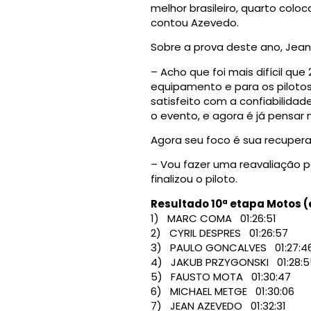
melhor brasileiro, quarto col
contou Azevedo.
Sobre a prova deste ano, Jean 
– Acho que foi mais difícil que
equipamento e para os pilotos
satisfeito com a confiabilida
o evento, e agora é já pensar
Agora seu foco é sua recupera
– Vou fazer uma reavaliação pa
finalizou o piloto.
Resultado 10ª etapa Motos (
1) MARC COMA 01:26:51
2) CYRIL DESPRES 01:26:57
3) PAULO GONCALVES 01:27:4
4) JAKUB PRZYGONSKI 01:28:5
5) FAUSTO MOTA 01:30:47
6) MICHAEL METGE 01:30:06
7) JEAN AZEVEDO 01:32:31