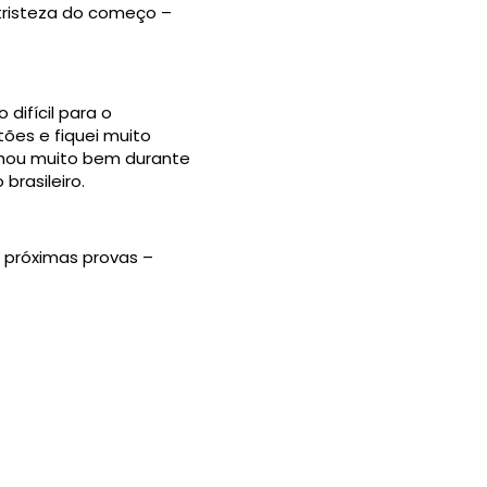
 tristeza do começo –
 difícil para o
ões e fiquei muito
alhou muito bem durante
brasileiro.
s próximas provas –