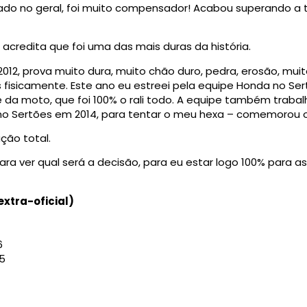
ocado no geral, foi muito compensador! Acabou superando a
acredita que foi uma das mais duras da história.
 2012, prova muito dura, muito chão duro, pedra, erosão, muito
 fisicamente. Este ano eu estreei pela equipe Honda no Sert
de da moto, que foi 100% o rali todo. A equipe também trab
 no Sertões em 2014, para tentar o meu hexa – comemorou o 
ção total.
ra ver qual será a decisão, para eu estar logo 100% para a
extra-oficial)
6
5