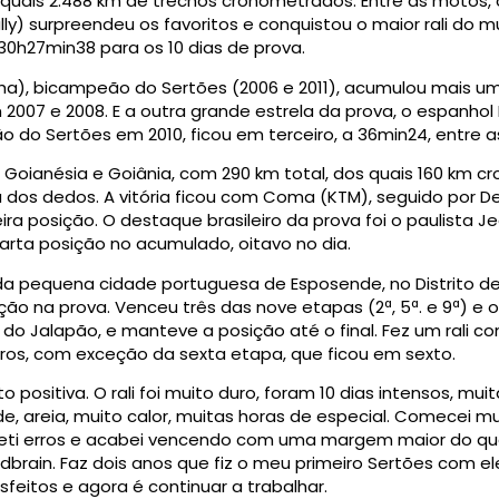
 quais 2.488 km de trechos cronometrados. Entre as motos,
ly) surpreendeu os favoritos e conquistou o maior rali do 
 30h27min38 para os 10 dias de prova.
ha), bicampeão do Sertões (2006 e 2011), acumulou mais um
007 e 2008. E a outra grande estrela da prova, o espanho
do Sertões em 2010, ficou em terceiro, a 36min24, entre as
 Goianésia e Goiânia, com 290 km total, dos quais 160 km c
nta dos dedos. A vitória ficou com Coma (KTM), seguido por
ra posição. O destaque brasileiro da prova foi o paulista 
arta posição no acumulado, oitavo no dia.
 da pequena cidade portuguesa de Esposende, no Distrito de 
ção na prova. Venceu três das nove etapas (2ª, 5ª. e 9ª) e 
 do Jalapão, e manteve a posição até o final. Fez um rali c
ros, com exceção da sexta etapa, que ficou em sexto.
o positiva. O rali foi muito duro, foram 10 dias intensos, mui
ade, areia, muito calor, muitas horas de especial. Comecei 
ometi erros e acabei vencendo com uma margem maior do qu
brain. Faz dois anos que fiz o meu primeiro Sertões com e
feitos e agora é continuar a trabalhar.