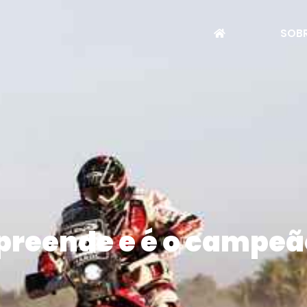
SOBR
preende e é o campeã