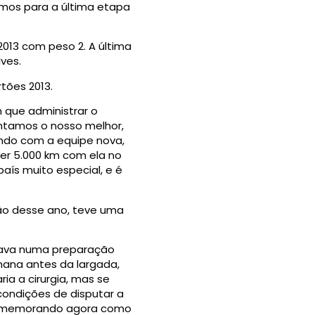
amos para a última etapa
2013 com peso 2. A última
ves.
tões 2013.
 que administrar o
entamos o nosso melhor,
undo com a equipe nova,
zer 5.000 km com ela no
país muito especial, e é
ão desse ano, teve uma
stava numa preparação
mana antes da largada,
ia a cirurgia, mas se
 condições de disputar a
i comemorando agora como