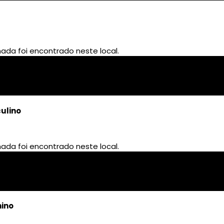
culino
nino