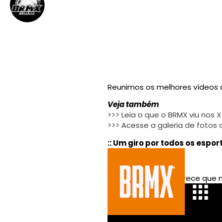
BRMX
26 de abril de 2013
||
Reunimos os melhores vídeos d
Veja também
>>> Leia o que o BRMX viu nos X
>>> Acesse a galeria de fotos
:: Um giro por todos os espor