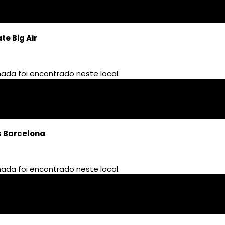
te Big Air
s Barcelona