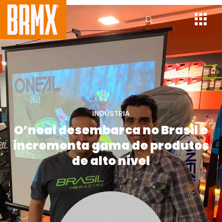
INDÚSTRIA
O’neal desembarca no Brasil e
incrementa gama de produtos
de alto nível