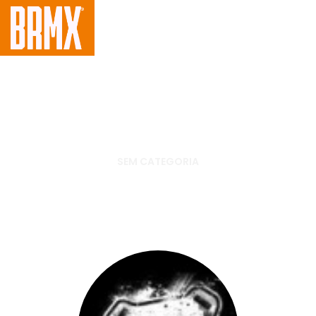
SEM CATEGORIA
Nova joelheira Asterisk Ultra
Cell chega ao Brasil