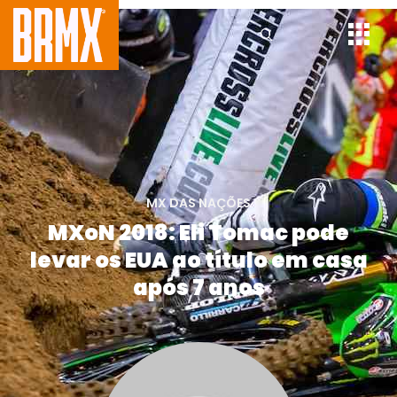
MX DAS NAÇÕES
MXoN 2018: Eli Tomac pode
levar os EUA ao título em casa
após 7 anos