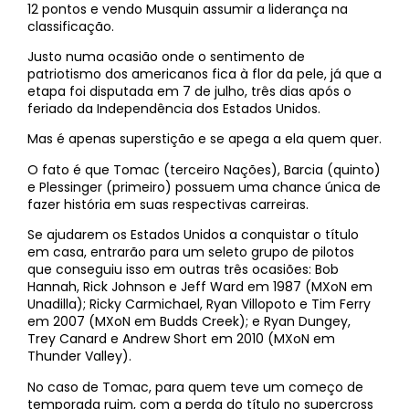
12 pontos e vendo Musquin assumir a liderança na
classificação.
Justo numa ocasião onde o sentimento de
patriotismo dos americanos fica à flor da pele, já que a
etapa foi disputada em 7 de julho, três dias após o
feriado da Independência dos Estados Unidos.
Mas é apenas superstição e se apega a ela quem quer.
O fato é que Tomac (terceiro Nações), Barcia (quinto)
e Plessinger (primeiro) possuem uma chance única de
fazer história em suas respectivas carreiras.
Se ajudarem os Estados Unidos a conquistar o título
em casa, entrarão para um seleto grupo de pilotos
que conseguiu isso em outras três ocasiões: Bob
Hannah, Rick Johnson e Jeff Ward em 1987 (MXoN em
Unadilla); Ricky Carmichael, Ryan Villopoto e Tim Ferry
em 2007 (MXoN em Budds Creek); e Ryan Dungey,
Trey Canard e Andrew Short em 2010 (MXoN em
Thunder Valley).
No caso de Tomac, para quem teve um começo de
temporada ruim, com a perda do título no supercross