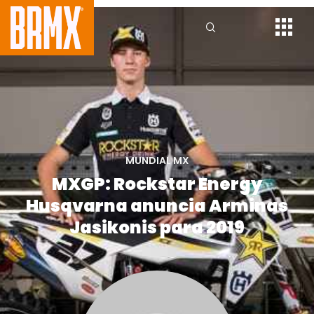
MUNDIAL MX
MXGP: Rockstar Energy
Husqvarna anuncia Arminas
Jasikonis para 2019