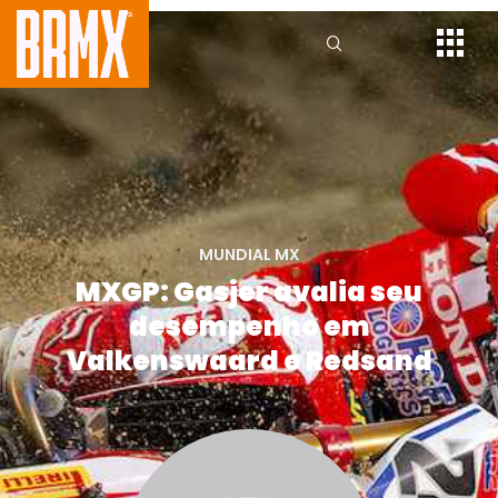
MUNDIAL MX
MXGP: Gasjer avalia seu
desempenho em
Valkenswaard e Redsand