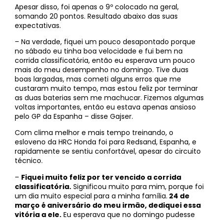
Apesar disso, foi apenas o 9º colocado na geral,
somando 20 pontos. Resultado abaixo das suas
expectativas.
– Na verdade, fiquei um pouco desapontado porque
no sábado eu tinha boa velocidade e fui bem na
corrida classificatória, então eu esperava um pouco
mais do meu desempenho no domingo. Tive duas
boas largadas, mas cometi alguns erros que me
custaram muito tempo, mas estou feliz por terminar
as duas baterias sem me machucar. Fizemos algumas
voltas importantes, então eu estava apenas ansioso
pelo GP da Espanha – disse Gajser.
Com clima melhor e mais tempo treinando, o
esloveno da HRC Honda foi para Redsand, Espanha, e
rapidamente se sentiu confortável, apesar do circuito
técnico.
–
Fiquei muito feliz por ter vencido a corrida
classificatória.
Significou muito para mim, porque foi
um dia muito especial para a minha família.
24 de
março é aniversário do meu irmão, dediquei essa
vitória a ele.
Eu esperava que no domingo pudesse