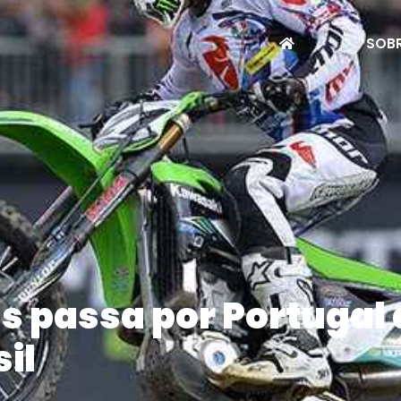
SOBR
s passa por Portugal 
il