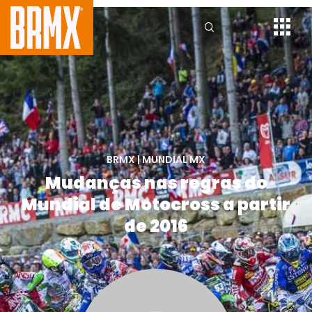
BRMX
|
MUNDIAL MX
Mudanças nas regras do
Mundial de Motocross a partir
de 2016