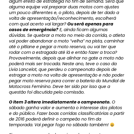
algum efeito de estratégia no fim de semana. Será que
alguma equipe vai preparar duas motos com ajustes
um pouco diferentes e, o piloto, depois de ter dado a
volta de apresentação/reconhecimento, escolherá
com qual acerto vai largar?
Ou será apenas para
casos de emergência?
E, ainda ficam algumas
dúvidas. Se quebrar a moto no meio da corrida, o atleta
vai poder abandonar a moto “velha” na pista, caminhar
até o pitlane e pegar a moto reserva, ou vai ter que
rodar com a estragada até lá e então fazer a troca?
Provavelmente, depois que alinhar no gate a moto não
poderá mais ser trocada. Neste ano, teve o caso da
Livia Lancelot, que perdeu o campeonato depois de
estragar a moto na volta de apresentação e não poder
pegar moto reserva para correr a bateria do Mundial de
Motocross Feminino. Deve ter sido por isso que a
questão foi discutida pela comissão.
O item 3 altera imediatamente o campeonato.
O
sábado ganha valor e aumenta o interesse dos pilotos
e do público. Fazer boas corridas classificatórias a partir
de 2016 poderá definir o campeão no fim da
temporada. Vai pegar fogo no sábado também!