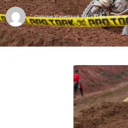
Christine Wesendonk
22 de março de 
||