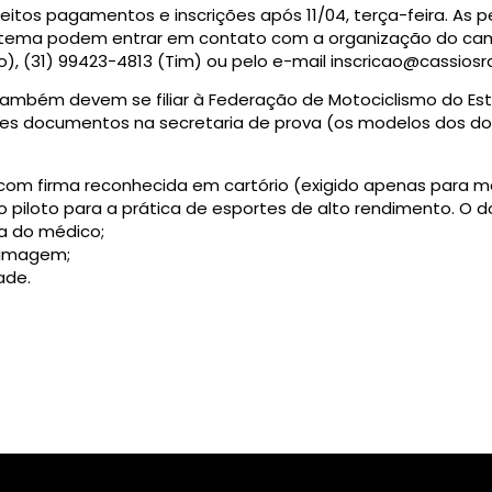
eitos pagamentos e inscrições após 11/04, terça-feira. As 
sistema podem entrar em contato com a organização do c
o), (31) 99423-4813 (Tim) ou pelo e-mail
inscricao@cassiosr
também devem se filiar à Federação de Motociclismo do Es
tes documentos na secretaria de prova (os modelos dos 
com firma reconhecida em cartório (exigido apenas para m
o piloto para a prática de esportes de alto rendimento. O
a do médico;
 imagem;
ade.