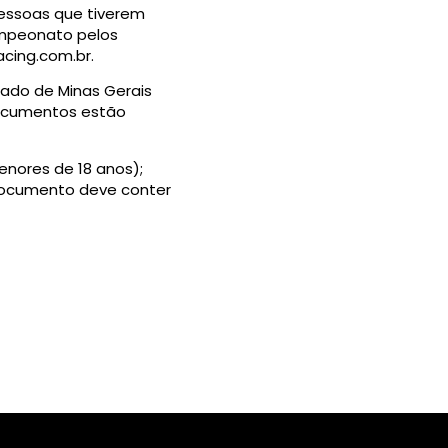
pessoas que tiverem
ampeonato pelos
acing.com.br
.
tado de Minas Gerais
documentos estão
enores de 18 anos);
 documento deve conter