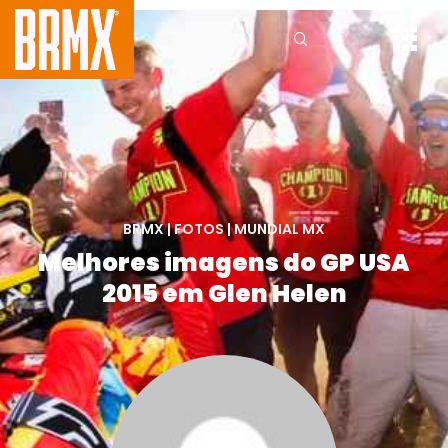
BRMX
|
FOTOS
|
MUNDIAL MX
Melhores imagens do GP USA
2015 em Glen Helen