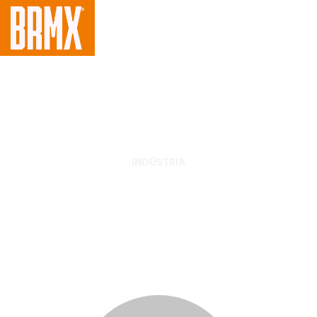
INDÚSTRIA
INDÚSTRIA: Rinaldi lança pneus
ON/OFF destinados para vias
pavimentadas e também de
terra