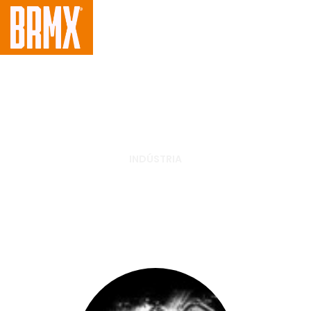
INDÚSTRIA
IMS lança jaqueta especial
para praticantes de enduro e
trilha