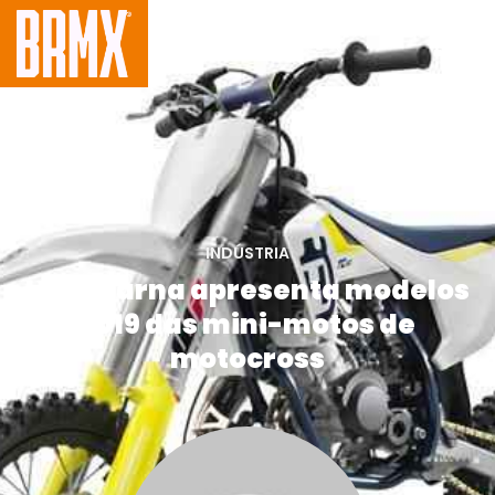
INDÚSTRIA
Husqvarna apresenta modelos
2019 das mini-motos de
motocross