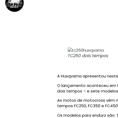
BRMX
6 de outubro de 2013
||
TC250 dois tempos
A Husqvarna apresentou neste
O lançamento aconteceu em Ud
dois tempos – e sete modelos
As motos de motocross vêm no
tempos FC250, FC350 e FC450
Os modelos para enduro são: TE