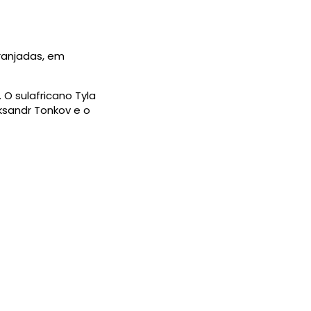
ranjadas, em
 O sulafricano Tyla
ksandr Tonkov e o