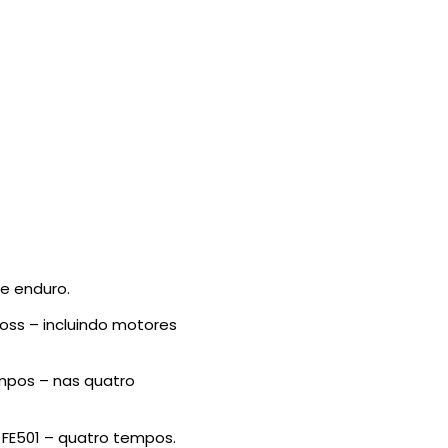
e enduro.
ss – incluindo motores
mpos – nas quatro
 FE501 – quatro tempos.