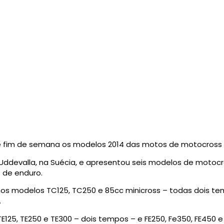
 fim de semana os modelos 2014 das motos de motocross 
devalla, na Suécia, e apresentou seis modelos de motocro
 de enduro.
s modelos TC125, TC250 e 85cc minicross – todas dois te
.
125, TE250 e TE300 – dois tempos – e FE250, Fe350, FE450 e