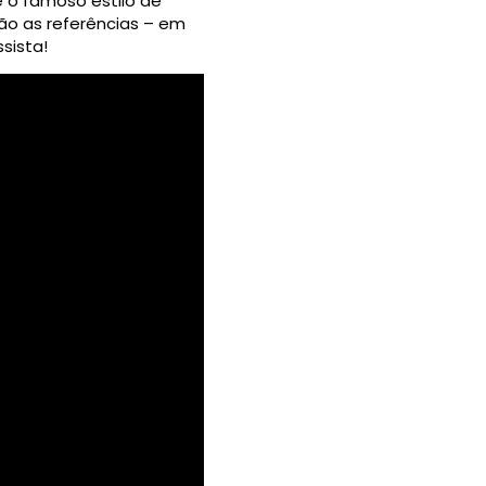
é o famoso estilo de
ão as referências – em
sista!