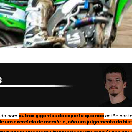
ando com
outros gigantes do esporte que não
estão nesta 
de um exercício de memória, não um julgamento da hist