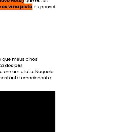
novo Hot5)
que estes
os vi na pista
eu pensei
so que meus olhos
a dos pés.
ro em um piloto. Naquele
a bastante emocionante.