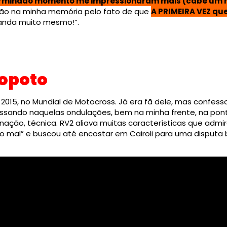
terminado momento me impressionaram mais (cabe um 
stão na minha memória pelo fato de que
A PRIMEIRA VEZ que 
a anda muito mesmo!”.
lopoto
m 2015, no Mundial de Motocross. Já era fã dele, mas confes
assando naquelas ondulações, bem na minha frente, na pont
nação, técnica. RV2 aliava muitas características que admi
eio mal” e buscou até encostar em Cairoli para uma disput