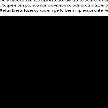
ava e pedalava na sua bike estática dentro do paddock, at
E. Naquele tempo, não víamos vídeos na palma da mão, ent
Stefan Everts fazer curvas em pé foi bem impressionante. As