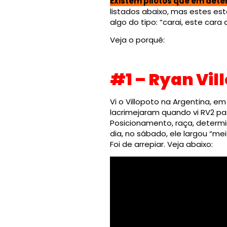
Existem pilotos que em de
listados abaixo, mas estes e
algo do tipo: “carai, este car
Veja o porquê:
#1 – Ryan Vil
Vi o Villopoto na Argentina, e
lacrimejaram quando vi RV2 p
Posicionamento, raça, determi
dia, no sábado, ele largou “m
Foi de arrepiar. Veja abaixo: