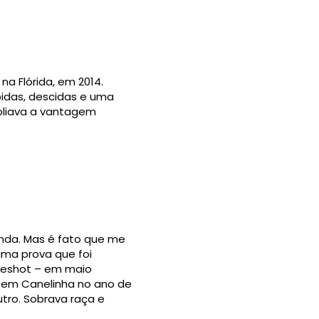
a Flórida, em 2014.
bidas, descidas e uma
pliava a vantagem
da. Mas é fato que me
uma prova que foi
leshot – em maio
l em Canelinha no ano de
tro. Sobrava raça e