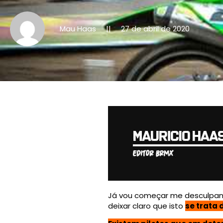
Mau Haas
27 de abril de 2020
||
Já vou começar me desculp
deixar claro que isto
se trata 