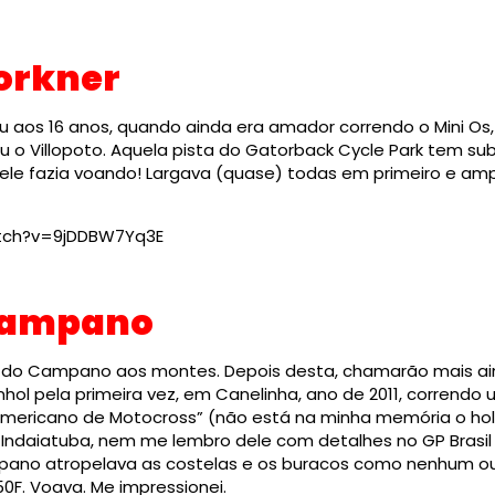
Forkner
aos 16 anos, quando ainda era amador correndo o Mini Os, n
u o Villopoto. Aquela pista do Gatorback Cycle Park tem su
 ele fazia voando! Largava (quase) todas em primeiro e am
tch?v=9jDDBW7Yq3E
 Campano
o Campano aos montes. Depois desta, chamarão mais ain
hol pela primeira vez, em Canelinha, ano de 2011, correndo 
mericano de Motocross” (não está na minha memória o ho
 Indaiatuba, nem me lembro dele com detalhes no GP Brasi
mpano atropelava as costelas e os buracos como nenhum ou
F. Voava. Me impressionei.