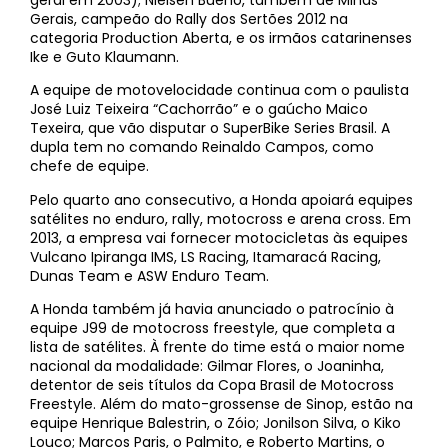
geral em 2003); Nielsen Bueno, também de Minas
Gerais, campeão do Rally dos Sertões 2012 na
categoria Production Aberta, e os irmãos catarinenses
Ike e Guto Klaumann.
A equipe de motovelocidade continua com o paulista
José Luiz Teixeira “Cachorrão” e o gaúcho Maico
Texeira, que vão disputar o SuperBike Series Brasil. A
dupla tem no comando Reinaldo Campos, como
chefe de equipe.
Pelo quarto ano consecutivo, a Honda apoiará equipes
satélites no enduro, rally, motocross e arena cross. Em
2013, a empresa vai fornecer motocicletas às equipes
Vulcano Ipiranga IMS, LS Racing, Itamaracá Racing,
Dunas Team e ASW Enduro Team.
A Honda também já havia anunciado o patrocínio à
equipe J99 de motocross freestyle, que completa a
lista de satélites. À frente do time está o maior nome
nacional da modalidade: Gilmar Flores, o Joaninha,
detentor de seis títulos da Copa Brasil de Motocross
Freestyle. Além do mato-grossense de Sinop, estão na
equipe Henrique Balestrin, o Zóio; Jonilson Silva, o Kiko
Louco; Marcos Paris, o Palmito, e Roberto Martins, o