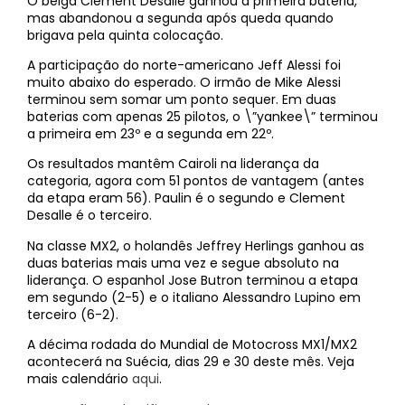
O belga Clement Desalle ganhou a primeira bateria,
mas abandonou a segunda após queda quando
brigava pela quinta colocação.
A participação do norte-americano Jeff Alessi foi
muito abaixo do esperado. O irmão de Mike Alessi
terminou sem somar um ponto sequer. Em duas
baterias com apenas 25 pilotos, o \”yankee\” terminou
a primeira em 23º e a segunda em 22º.
Os resultados mantêm Cairoli na liderança da
categoria, agora com 51 pontos de vantagem (antes
da etapa eram 56). Paulin é o segundo e Clement
Desalle é o terceiro.
Na classe MX2, o holandês Jeffrey Herlings ganhou as
duas baterias mais uma vez e segue absoluto na
liderança. O espanhol Jose Butron terminou a etapa
em segundo (2-5) e o italiano Alessandro Lupino em
terceiro (6-2).
A décima rodada do Mundial de Motocross MX1/MX2
acontecerá na Suécia, dias 29 e 30 deste mês. Veja
mais calendário
aqui
.