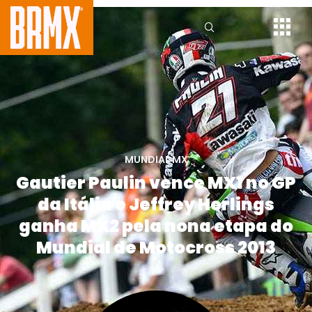
MUNDIAL MX
Gautier Paulin vence MX1 no GP
da Itália e Jeffrey Herlings
ganha MX2 pela nona etapa do
Mundial de Motocross 2013