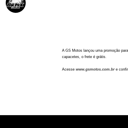
BRMX
21 de fevereiro de 2012
||
A GS Motos lançou uma promoção para t
capacetes, o frete é
grátis.
Acesse
www.gsmotos.com.br
e confi