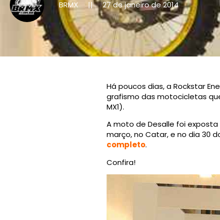
BRMX
27 de janeiro de 2014
||
Há poucos dias, a Rockstar Ene
grafismo das motocicletas que 
MX1).
A moto de Desalle foi exposta 
março, no Catar, e no dia 30
completo
.
Confira!