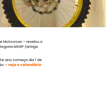
de Motocross – revelou o
ategoria MXGP (antiga
este ano começa dia 1 de
ção –
veja o calendário