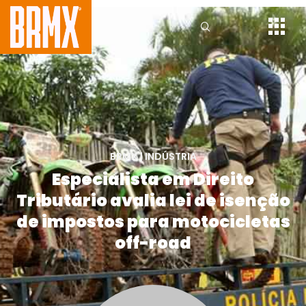
BRMX
|
INDÚSTRIA
Especialista em Direito
Tributário avalia lei de isenção
de impostos para motocicletas
off-road