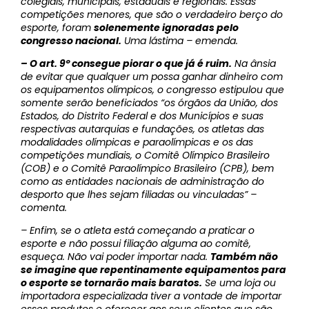
colegiais, municipais, estaduais e regionais. Essas
competições menores, que são o verdadeiro berço do
esporte, foram
solenemente ignoradas pelo
congresso nacional.
Uma lástima – emenda.
– O art. 9º consegue piorar o que já é ruim.
Na ânsia
de evitar que qualquer um possa ganhar dinheiro com
os equipamentos olímpicos, o congresso estipulou que
somente serão beneficiados “os órgãos da União, dos
Estados, do Distrito Federal e dos Municípios e suas
respectivas autarquias e fundações, os atletas das
modalidades olímpicas e paraolímpicas e os das
competições mundiais, o Comitê Olímpico Brasileiro
(COB) e o Comitê Paraolímpico Brasileiro (CPB), bem
como as entidades nacionais de administração do
desporto que lhes sejam filiadas ou vinculadas” –
comenta.
– Enfim, se o atleta está começando a praticar o
esporte e não possui filiação alguma ao comitê,
esqueça. Não vai poder importar nada.
Também não
se imagine que repentinamente equipamentos para
o esporte se tornarão mais baratos.
Se uma loja ou
importadora especializada tiver a vontade de importar