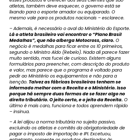
esses produtos e oferecer aos seus clientes que são
atletas, também deve esquecer, o governo está se
lixando para o esporte amador ou equiparado. O
mesmo vale para os produtos nacionais – esclarece.
– Ademais, é necessário o aval do Ministério do Esporte.
Lá o atleta brasileiro vai encontrar o “Plano Brasil
Medalhas”, que não alberga Motocross, claro.
O
negócio é medalhas para ficar entre os 10 primeiros,
segundo o Ministro Aldo (Rebelo). Nada ali parece fazer
muito sentido, mas fucei de curioso. Existem alguns
formulários para preencher, com descrição do produto
e valor, mas parece que o programa é voltado para
pedir ao Ministério os equipamentos e não para a
isenção.
Talvez as fábricas brasileiras tenham se
informado melhor com a Receita e o Ministério. Isso
porque há sempre duas formas de se fazer algo no
direito tributário. O jeito certo, e o jeito da Receita.
O
último é mais caro, funciona e todos aprendem rápido
– insinua.
– A lei alijou a norma tributária no sujeito passivo,
excluindo os atletas e comitês da obrigatoriedade de
pagar o imposto de importação e IPI. Excetuou,
entretanto, somente os produtos destinados às