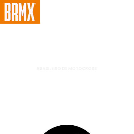
BRASILEIRO DE MOTOCROSS
Espanhol Carlos Campano
conquista Brasileiro de
Motocross 2012 na categoria
MX1