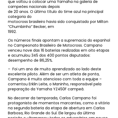
que voltou a colocar uma Yamaha na galeria de
campeões nacionais depois
de 20 anos. O último título do time azul na principal
categoria do
motocross brasileiro havia sido conquistado por Milton
“Chumbinho” Becker, em
1992.
Os números finais apontam a supremacia do espanhol
no Campeonato Brasileiro de Motocross. Campano
venceu nove das 16 baterias realizadas em oito etapas
e acumulou 345 dos 400 pontos disputados:
desempenho de 86,25%.
– Foi um ano de muito aprendizado ao lado deste
excelente piloto. Além de ser um atleta de ponta,
Campano é muito atencioso com toda a equipe –
comentou Erklin Leite, o Maninho, responsável pela
preparação da Yamaha YZ450F campeã.
No decorrer da temporada, Carlos Campano foi
protagonista de momentos marcantes, como a vitória
na segunda bateria da etapa de abertura em Carlos
Barbosa, Rio Grande do Sul. Ele largou da última
posição e ultrapassou todos os adversários em pouco