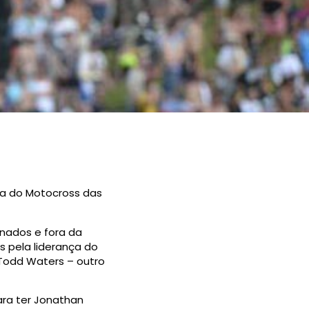
uta do Motocross das
onados e fora da
 pela liderança do
 Todd Waters – outro
ara ter Jonathan