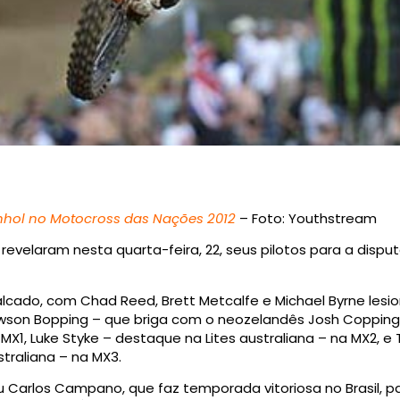
anhol no Motocross das Nações 2012
– Foto: Youthstream
o revelaram nesta quarta-feira, 22, seus pilotos para a disp
alcado, com Chad Reed, Brett Metcalfe e Michael Byrne lesi
awson Bopping – que briga com o neozelandês Josh Coppings
X1, Luke Styke – destaque na Lites australiana – na MX2, e
straliana – na MX3.
iu Carlos Campano, que faz temporada vitoriosa no Brasil, p