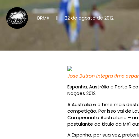
BRMX
22 de agosto de 2012
||
Jose Butron integra time esp
Espanha, Austrália e Porto Ric
Nações 2012.
A Austrália é o time mais desf
competição. Por isso vai de L
Campeonato Australiano – na M
postulante ao título da MX1 au
A Espanha, por sua vez, preter