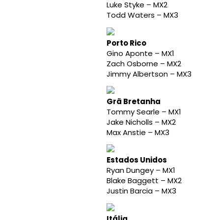
Luke Styke – MX2
Todd Waters – MX3
Porto Rico
Gino Aponte – MX1
Zach Osborne – MX2
Jimmy Albertson – MX3
Grã Bretanha
Tommy Searle – MX1
Jake Nicholls – MX2
Max Anstie – MX3
Estados Unidos
Ryan Dungey – MX1
Blake Baggett – MX2
Justin Barcia – MX3
Itália