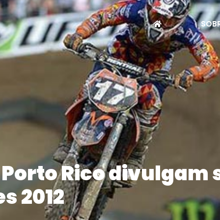
SOBR
 Porto Rico divulgam 
s 2012