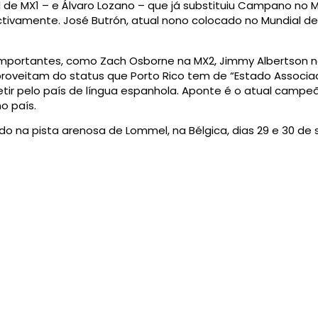
al de MX1 – e Álvaro Lozano – que já substituiu Campano n
ctivamente. José Butrón, atual nono colocado no Mundial de
mportantes, como Zach Osborne na MX2, Jimmy Albertson n
proveitam do status que Porto Rico tem de “Estado Associad
tir pelo país de língua espanhola. Aponte é o atual campe
o país.
do na pista arenosa de Lommel, na Bélgica, dias 29 e 30 de