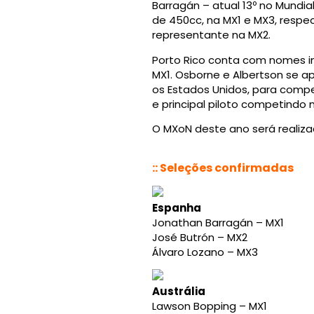
Barragán – atual 13º no Mundi
de 450cc, na MX1 e MX3, respe
representante na MX2.
Porto Rico conta com nomes i
MX1. Osborne e Albertson se a
os Estados Unidos, para compe
e principal piloto competindo n
O MXoN deste ano será realiza
:: Seleções confirmadas
Espanha
Jonathan Barragán – MX1
José Butrón – MX2
Álvaro Lozano – MX3
Austrália
Lawson Bopping – MX1