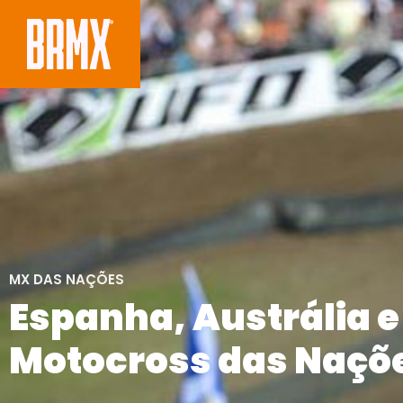
MX DAS NAÇÕES
Espanha, Austrália e
Motocross das Naçõe