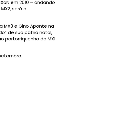
o MXoN em 2010 – andando
 MX2, será o
a MX3 e Gino Aponte na
o” de sua pátria natal,
ão portorriquenho da MX1
 setembro.