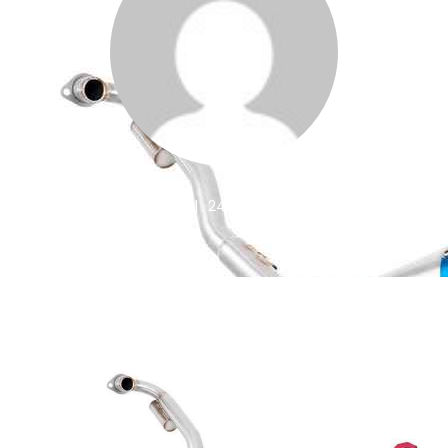
Mau Haas
||
24 de abril de 2019