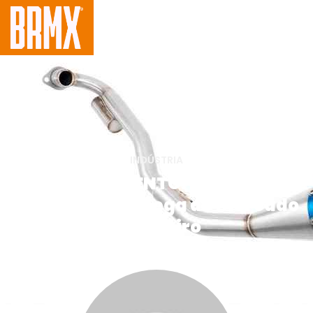
INDÚSTRIA
ESCAPAMENTO: Pro Tork
Powercore 4 chega ao mercado
brasileiro