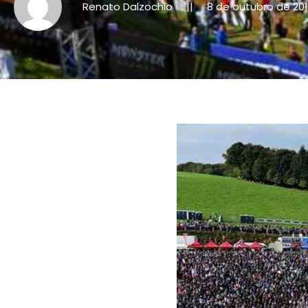
Renato Dalzochio
8 de outubro de 20
||