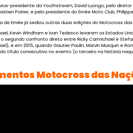
o vice-presidente da Youthstream, David Luongo, pelo direto
stien Poirier, e pelo presidente do Ernée Moto Club, Philip
a de Ernée já sediou outras duas edições do Motocross das
ael, Kevin Windham e Ivan Tedesco levaram os Estados Unido
 o segundo confronto direto entre Ricky Carmichael e Stefa
el), e em 2015, quando Gautier Paulin, Marvin Musquin e Ro
do título consecutivo no evento (o terceiro na história na
entos Motocross das Naç