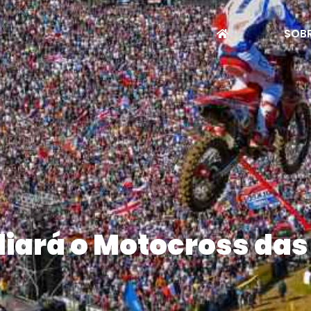
SOBR
diará o Motocross da