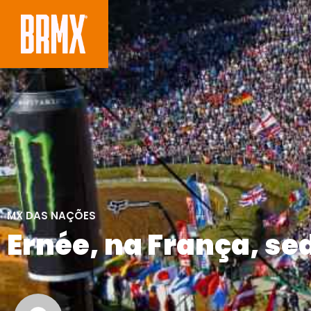
MX DAS NAÇÕES
Ernée, na França, se