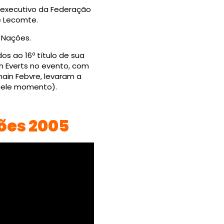
r executivo da Federação
pe Lecomte.
 Nações.
s ao 16º título de sua
n Everts no evento, com
main Febvre, levaram a
quele momento).
ões 2005