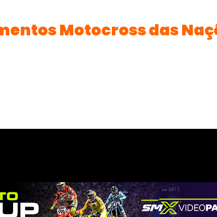
entos Motocross das Naçõ