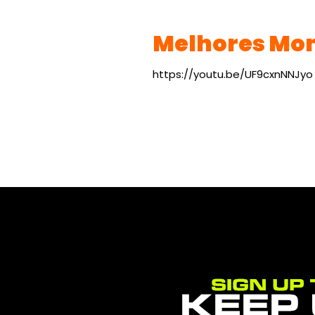
Melhores Mom
https://youtu.be/UF9cxnNNJyo