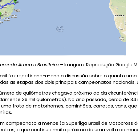
derando Arena e Brasileiro
– Imagem: Reprodução Google M
asil faz repetir ano-a-ano a discussão sobre o quanto um
odas as etapas dos dois principais campeonatos nacionais, B
número de quilômetros chegava próximo ao da circunferênci
damente 36 mil quilômetros). No ano passado, cerca de 34 
r uma frota de motorhomes, caminhões, carretas, vans, qu
lias.
m campeonato a menos (a Superliga Brasil de Motocross dei
metros, o que continua muito próximo de uma volta ao mun