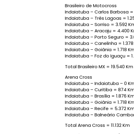
Brasileiro de Motocross
Indaiatuba – Carlos Barbosa = 2
Indaiatuba – Três Lagoas = 1.2
Indaiatuba – Sorriso = 3.592 Km
Indaiatuba – Aracaju = 4.400 K
Indaiatuba – Porto Seguro = 3.
Indaiatuba – Canelinha = 1.378
Indaiatuba – Goiânia = 1.718 Km
Indaiatuba – Foz do Iguaçu = 1
Total Brasileiro MX = 19.540 Km
Arena Cross
Indaiatuba – Indaiatuba – 0 K
Indaiatuba – Curitiba = 874 Km
Indaiatuba – Brasília = 1.876 Km
Indaiatuba – Goiânia = 1.718 Km
Indaiatuba – Recife = 5.372 Km
Indaiatuba – Balneário Cambori
Total Arena Cross = 11.132 Km