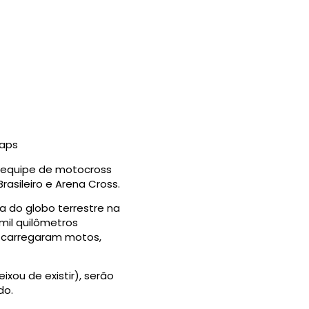
aps
a equipe de motocross
rasileiro e Arena Cross.
a do globo terrestre na
mil quilômetros
e carregaram motos,
xou de existir), serão
do.