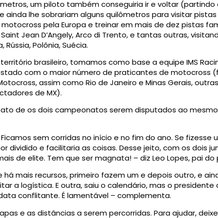
etros, um piloto também conseguiria ir e voltar (partindo 
 e ainda lhe sobrariam alguns quilômetros para visitar pista
 motocross pela Europa e treinar em mais de dez pistas f
aint Jean D’Angely, Arco di Trento, e tantas outras, visita
, Rússia, Polônia, Suécia.
 território brasileiro, tomamos como base a equipe IMS Raci
 estado com o maior número de praticantes de motocross (
 Motocross, assim como Rio de Janeiro e Minas Gerais, outr
ctadores de MX).
 o fato de os dois campeonatos serem disputados ao mes
? Ficamos sem corridas no início e no fim do ano. Se fizesse
 dividido e facilitaria as coisas. Desse jeito, com os dois ju
mais de elite. Tem que ser magnata! – diz Leo Lopes, pai do 
e há mais recursos, primeiro fazem um e depois outro, e a
tar a logística. E outra, saiu o calendário, mas o president
ta conflitante. É lamentável – complementa.
tapas e as distâncias a serem percorridas. Para ajudar, dei