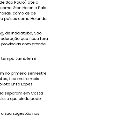
de São Paulo) até a
s como Glen Helen e Pala.
amosas, como as de
ndo países como Holanda,
ng, de Indaiatuba, São
federação que ficou fora
as províncias com grande
mo tempo também é
 um no primeiro semestre
ntos, fica muito mais
piloto Enzo Lopes.
inda separam em Costa
e disse que ainda pode
xe a sua sugestão nos