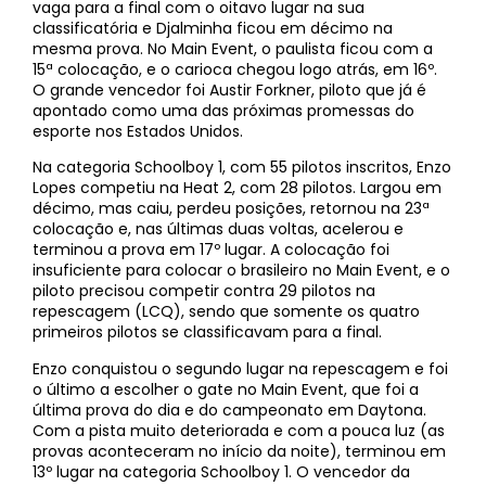
vaga para a final com o oitavo lugar na sua
classificatória e Djalminha ficou em décimo na
mesma prova. No Main Event, o paulista ficou com a
15ª colocação, e o carioca chegou logo atrás, em 16º.
O grande vencedor foi Austir Forkner, piloto que já é
apontado como uma das próximas promessas do
esporte nos Estados Unidos.
Na categoria Schoolboy 1, com 55 pilotos inscritos, Enzo
Lopes competiu na Heat 2, com 28 pilotos. Largou em
décimo, mas caiu, perdeu posições, retornou na 23ª
colocação e, nas últimas duas voltas, acelerou e
terminou a prova em 17º lugar. A colocação foi
insuficiente para colocar o brasileiro no Main Event, e o
piloto precisou competir contra 29 pilotos na
repescagem (LCQ), sendo que somente os quatro
primeiros pilotos se classificavam para a final.
Enzo conquistou o segundo lugar na repescagem e foi
o último a escolher o gate no Main Event, que foi a
última prova do dia e do campeonato em Daytona.
Com a pista muito deteriorada e com a pouca luz (as
provas aconteceram no início da noite), terminou em
13º lugar na categoria Schoolboy 1. O vencedor da