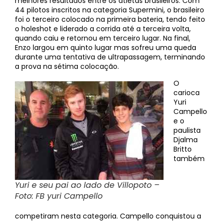
melhores resultados entre os atletas brasileiros. Com
44 pilotos inscritos na categoria Supermini, o brasileiro
foi o terceiro colocado na primeira bateria, tendo feito
o holeshot e liderado a corrida até a terceira volta,
quando caiu e retornou em terceiro lugar. Na final,
Enzo largou em quinto lugar mas sofreu uma queda
durante uma tentativa de ultrapassagem, terminando
a prova na sétima colocação.
O
carioca
Yuri
Campello
e o
paulista
Djalma
Britto
também
Yuri e seu pai ao lado de Villopoto –
Foto: FB yuri Campello
competiram nesta categoria. Campello conquistou a