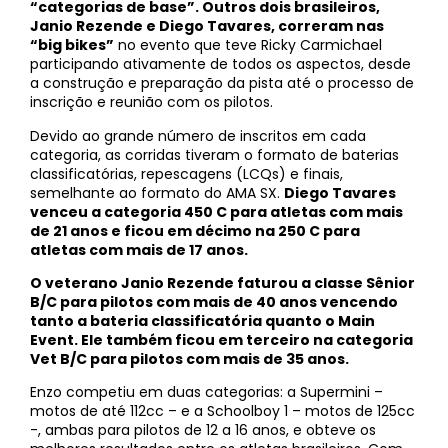
“categorias de base”. Outros dois brasileiros,
Janio Rezende e Diego Tavares, correram nas
“big bikes”
no evento que teve Ricky Carmichael
participando ativamente de todos os aspectos, desde
a construção e preparação da pista até o processo de
inscrição e reunião com os pilotos.
Devido ao grande número de inscritos em cada
categoria, as corridas tiveram o formato de baterias
classificatórias, repescagens (LCQs) e finais,
semelhante ao formato do AMA SX.
Diego Tavares
venceu a categoria 450 C para atletas com mais
de 21 anos e ficou em décimo na 250 C para
atletas com mais de 17 anos.
O veterano Janio Rezende faturou a classe Sênior
B/C para pilotos com mais de 40 anos vencendo
tanto a bateria classificatória quanto o Main
Event. Ele também ficou em terceiro na categoria
Vet B/C para pilotos com mais de 35 anos.
Enzo competiu em duas categorias: a Supermini –
motos de até 112cc – e a Schoolboy 1 – motos de 125cc
-, ambas para pilotos de 12 a 16 anos, e obteve os