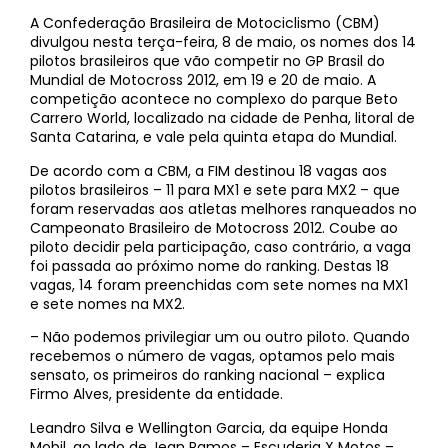
A Confederação Brasileira de Motociclismo (CBM)
divulgou nesta terça-feira, 8 de maio, os nomes dos 14
pilotos brasileiros que vão competir no GP Brasil do
Mundial de Motocross 2012, em 19 e 20 de maio. A
competição acontece no complexo do parque Beto
Carrero World, localizado na cidade de Penha, litoral de
Santa Catarina, e vale pela quinta etapa do Mundial.
De acordo com a CBM, a FIM destinou 18 vagas aos
pilotos brasileiros – 11 para MX1 e sete para MX2 – que
foram reservadas aos atletas melhores ranqueados no
Campeonato Brasileiro de Motocross 2012. Coube ao
piloto decidir pela participação, caso contrário, a vaga
foi passada ao próximo nome do ranking. Destas 18
vagas, 14 foram preenchidas com sete nomes na MX1
e sete nomes na MX2.
– Não podemos privilegiar um ou outro piloto. Quando
recebemos o número de vagas, optamos pelo mais
sensato, os primeiros do ranking nacional – explica
Firmo Alves, presidente da entidade.
Leandro Silva e Wellington Garcia, da equipe Honda
Mobil, ao lado de Jean Ramos – Escuderia X Motos –,