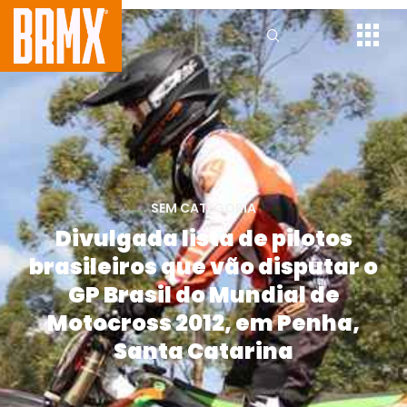
SEM CATEGORIA
Divulgada lista de pilotos
brasileiros que vão disputar o
GP Brasil do Mundial de
Motocross 2012, em Penha,
Santa Catarina