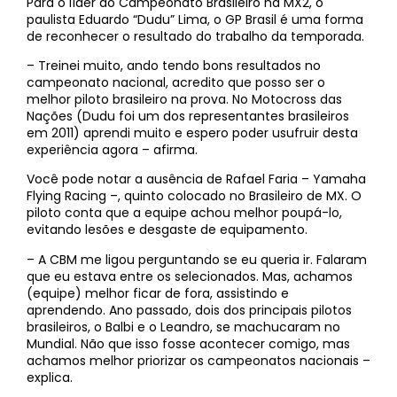
Para o líder do Campeonato Brasileiro na MX2, o
paulista Eduardo “Dudu” Lima, o GP Brasil é uma forma
de reconhecer o resultado do trabalho da temporada.
– Treinei muito, ando tendo bons resultados no
campeonato nacional, acredito que posso ser o
melhor piloto brasileiro na prova. No Motocross das
Nações (Dudu foi um dos representantes brasileiros
em 2011) aprendi muito e espero poder usufruir desta
experiência agora – afirma.
Você pode notar a ausência de Rafael Faria – Yamaha
Flying Racing –, quinto colocado no Brasileiro de MX. O
piloto conta que a equipe achou melhor poupá-lo,
evitando lesões e desgaste de equipamento.
– A CBM me ligou perguntando se eu queria ir. Falaram
que eu estava entre os selecionados. Mas, achamos
(equipe) melhor ficar de fora, assistindo e
aprendendo. Ano passado, dois dos principais pilotos
brasileiros, o Balbi e o Leandro, se machucaram no
Mundial. Não que isso fosse acontecer comigo, mas
achamos melhor priorizar os campeonatos nacionais –
explica.