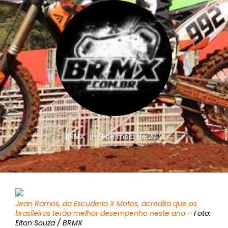
BRMX
||
9 de maio de 2012
Jean Ramos, da Escuderia X Motos, acredita que os
brasileiros terão melhor desempenho neste ano
– Foto:
Elton Souza / BRMX