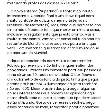
misturando pilotos das classes MX1 e MX2.
– O novo sistema (Superfinal) é fantástico, muito
interessante. A corrida final é um show. Fiquei com
muita vontade de utilizar o mesmo sistema no
Brasileiro (de Motocross). Mas, claro que para esse ano
ainda não dá porque teria que mexer em muita coisa,
inclusive no regulamento que já está pronto. Mas é
muito interessante. Vamos ver como vai funcionar no
restante do Mundial e aí estudamos para o ano que
vem – diz Boettcher, que também critica muita coisa
da abertura do Mundial.
– Fiquei decepcionado com muita coisa também.
Público, por exemplo, não tinha ninguém além dos
convidados. Fizeram um camarote para 200 pessoas e
tinha só umas 50, todos convidados. O box ficava a
um quilômetro de distância da pista, tinha que pegar
carona pra ir pro box. A iluminação da pista também
não era 100%. Mesmo assim deu pra pegar algumas
coisas interessantes que podem ser aplicadas aqui,
como sinalização de pista, placas, que tipo de material
estão utilizando. Gosto de ver esses detalhes, pegar
esses materiais na mão, fotografar, porque podemos