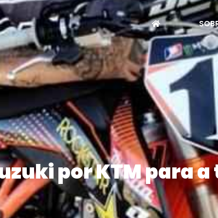
SOBR
Suzuki por KTM para 