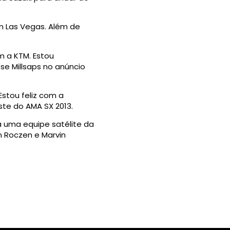
m Las Vegas. Além de
m a KTM. Estou
se Millsaps no anúncio
stou feliz com a
te do AMA SX 2013.
á uma equipe satélite da
n Roczen e Marvin