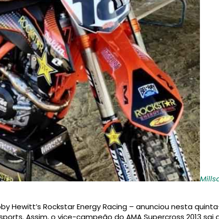
Mills
bby Hewitt’s Rockstar Energy Racing – anunciou nesta quinta-
ports. Assim, o vice-campeão do AMA Supercross 2013 sai d