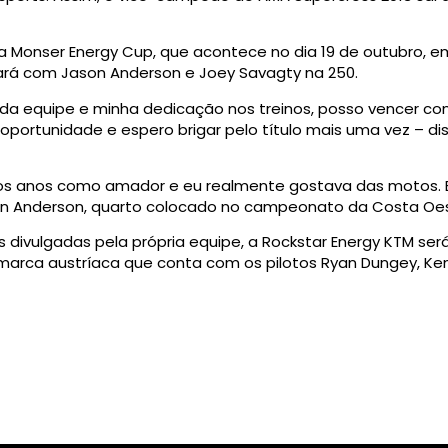
a Monser Energy Cup, que acontece no dia 19 de outubro, e
tará com Jason Anderson e Joey Savagty na 250.
da equipe e minha dedicação nos treinos, posso vencer co
ortunidade e espero brigar pelo título mais uma vez – dis
mos anos como amador e eu realmente gostava das motos. E
n Anderson, quarto colocado no campeonato da Costa Oes
divulgadas pela própria equipe, a Rockstar Energy KTM ser
a marca austríaca que conta com os pilotos Ryan Dungey, Ke