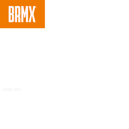
AMA MX
Conheça a pista de L
do AMA Motocross 2