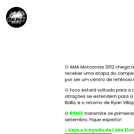
BRMX
5 de setembro de 2012
||
O AMA Motocross 2012 chega ao 
receber uma etapa do campeon
por ser um centro de refência
O foco estará voltado para a d
atrações se estendem para a f
Balbi, e o retorno de Ryan Vi
O
BRMX
transmite as primeiras 
setembro. Fique esperto!
:: Veja o traçado de Lake Elsi