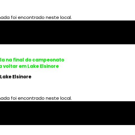
Pala na final do campeonato
a voltar em Lake Elsinore
Lake Elsinore