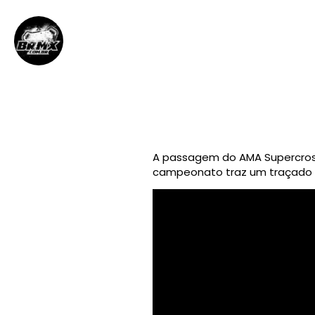
BRMX
7 de março de 2012
||
A passagem do AMA Supercross
campeonato traz um traçado 