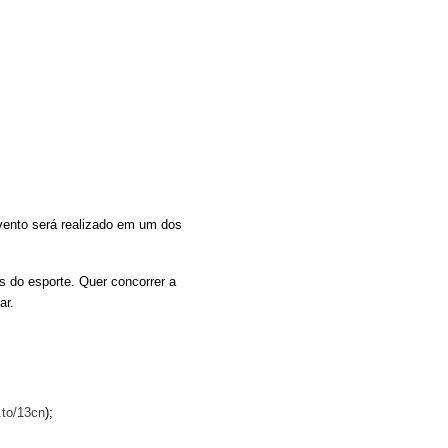
vento será realizado em um dos
s do esporte. Quer concorrer a
ar.
.to/13cn
);