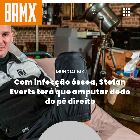
MUNDIAL MX
Com infecção óssea, Stefan
Everts terá que amputar dedo
do pé direito